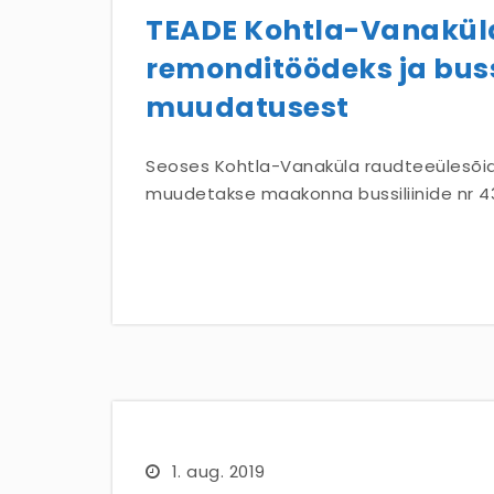
TEADE Kohtla-Vanaküla
remonditöödeks ja bussi
muudatusest
Seoses Kohtla-Vanaküla raudteeülesõidu s
muudetakse maakonna bussiliinide nr 43 j
1. aug. 2019