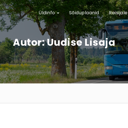
Üldinfo
Sõiduplaanid
Reisijal
Autor:
Uudise Lisaja