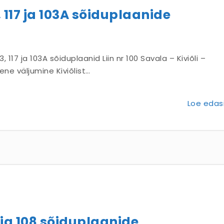
, 117 ja 103A sõiduplaanide
, 117 ja 103A sõiduplaanid Liin nr 100 Savala – Kiviõli –
ne väljumine Kiviõlist…
Loe edasi
6 ja 108 sõiduplaanide