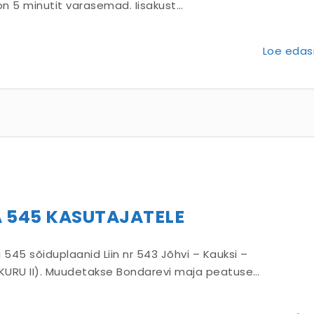
 on 5 minutit varasemad. Iisakust…
Loe edasi
JA 545 KASUTAJATELE
 545 sõiduplaanid Liin nr 543 Jõhvi – Kauksi –
KURU II). Muudetakse Bondarevi maja peatuse…