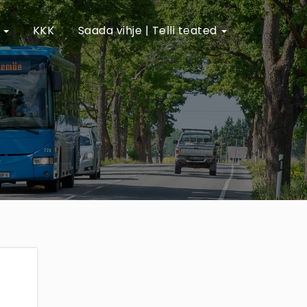
e
KKK
Saada vihje | Telli teated