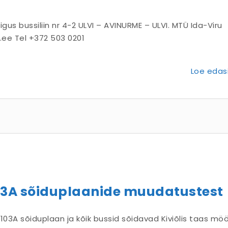
äigus bussiliin nr 4-2 ULVI – AVINURME – ULVI. MTÜ Ida-Viru
.ee Tel +372 503 0201
Loe edasi
 103A sõiduplaanide muudatustest
ja 103A sõiduplaan ja kõik bussid sõidavad Kiviõlis taas mö