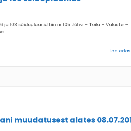
6 ja 108 sõiduplaanid Liin nr 105 Jõhvi – Toila – Valaste –
ne…
Loe edasi
laani muudatusest alates 08.07.20