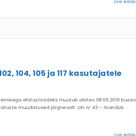
Loe edasi
102, 104, 105 ja 117 kasutajatele
lgemisega ehitustöödeks muutub alates 08.06.2019 bussi
atuste muudatused järgnevalt: Liin nr 43 – lisandub
Loe edasi