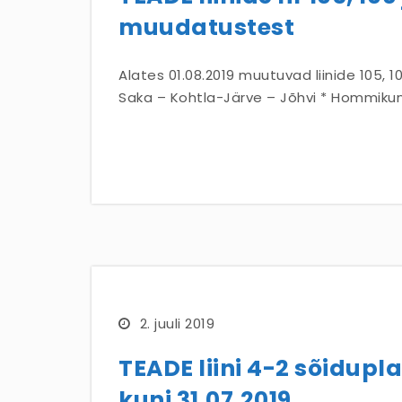
muudatustest
Alates 01.08.2019 muutuvad liinide 105, 10
Saka – Kohtla-Järve – Jõhvi * Hommiku
2. juuli 2019
TEADE liini 4-2 sõidup
kuni 31.07.2019