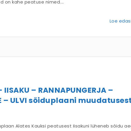
ud on kahe peatuse nimed.…
Loe edasi
VI – IISAKU – RANNAPUNGERJA –
 – ULVI sõiduplaani muudatuses
iduplaan Alates Kauksi peatusest Iisakuni lüheneb sõidu a