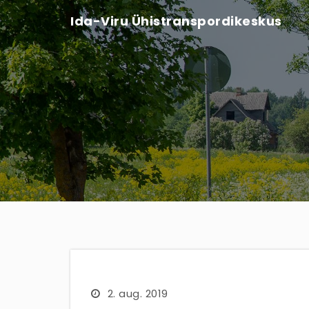
Ida-Viru Ühistranspordikeskus
2. aug. 2019