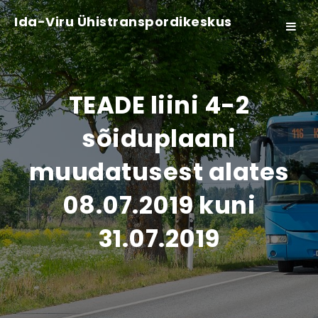
Ida-Viru Ühistranspordikeskus
Toggle
navigat
TEADE liini 4-2
sõiduplaani
muudatusest alates
08.07.2019 kuni
31.07.2019