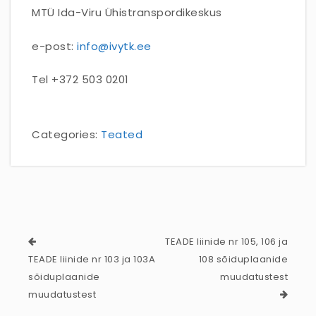
MTÜ Ida-Viru Ühistranspordikeskus
e-post:
info@ivytk.ee
Tel +372 503 0201
Categories:
Teated
TEADE liinide nr 105, 106 ja
TEADE liinide nr 103 ja 103A
108 sõiduplaanide
sõiduplaanide
muudatustest
muudatustest