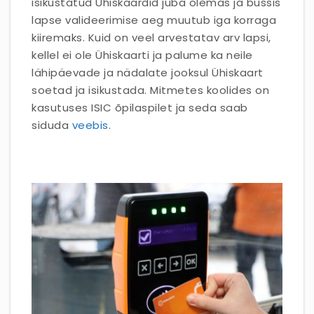
isikustatud Ühiskaardid juba olemas ja bussis
lapse valideerimise aeg muutub iga korraga
kiiremaks. Kuid on veel arvestatav arv lapsi,
kellel ei ole Ühiskaarti ja palume ka neile
lähipäevade ja nädalate jooksul Ühiskaart
soetad ja isikustada. Mitmetes koolides on
kasutuses ISIC õpilaspilet ja seda saab
siduda
veebis
.