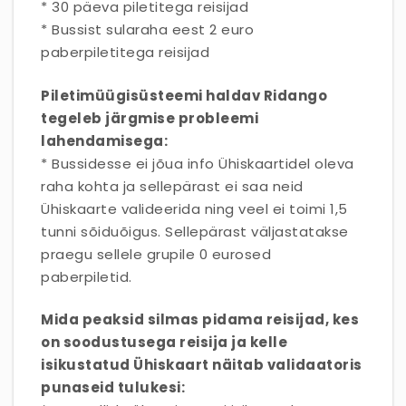
* 30 päeva piletitega reisijad
* Bussist sularaha eest 2 euro
paberpiletitega reisijad
Piletimüügisüsteemi haldav Ridango
tegeleb järgmise probleemi
lahendamisega:
* Bussidesse ei jõua info Ühiskaartidel oleva
raha kohta ja sellepärast ei saa neid
Ühiskaarte valideerida ning veel ei toimi 1,5
tunni sõiduõigus. Sellepärast väljastatakse
praegu sellele grupile 0 eurosed
paberpiletid.
Mida peaksid silmas pidama reisijad, kes
on soodustusega reisija ja kelle
isikustatud Ühiskaart näitab validaatoris
punaseid tulukesi: