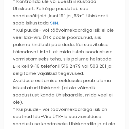
* Kontrollida üle või uuesti isikustada
Ühiskaart. Eelkõige puudutab see
soodussõitjaid „kuni 19“ ja „63+“. Ühiskaarti
saab isikustada
SIIN
.
* Kui puude- või töövõimekaardiga isik ei ole
veel Ida-Viru ÜTK poole pöördunud, siis
palume kindlasti pöörduda. Kui soovitakse
täiendavat infot, et mida tuleb soodustuse
vormistamiseks teha, siis palume helistada
E-R kell 9-16 telefonil 516 2479 või 503 201 ja
selgitame vajalikud tegevused.
Avalduse esitamise eelduseks peab olema
isikustatud Ühiskaart (ei ole võimalik
soodustust kanda Ühiskaardile, mida veel ei
ole).
* Kui puude- või töövõimekaardiga isik on
saatnud Ida-Viru ÜTK-le sooviavalduse
soodustuse kandmiseks Ühiskaardile ja ei ole