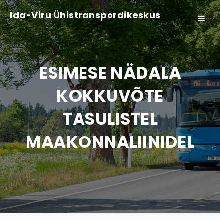
Ida-Viru Ühistranspordikeskus
Toggle
navigat
ESIMESE NÄDALA
KOKKUVÕTE
TASULISTEL
MAAKONNALIINIDEL