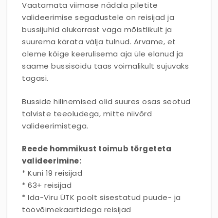
Vaatamata viimase nädala piletite
valideerimise segadustele on reisijad ja
bussijuhid olukorrast väga mõistlikult ja
suurema kärata välja tulnud. Arvame, et
oleme kõige keerulisema aja üle elanud ja
saame bussisõidu taas võimalikult sujuvaks
tagasi.
Busside hilinemised olid suures osas seotud
talviste teeoludega, mitte niivõrd
valideerimistega.
Reede hommikust toimub tõrgeteta
valideerimine:
* Kuni 19 reisijad
* 63+ reisijad
* Ida-Viru ÜTK poolt sisestatud puude- ja
töövõimekaartidega reisijad