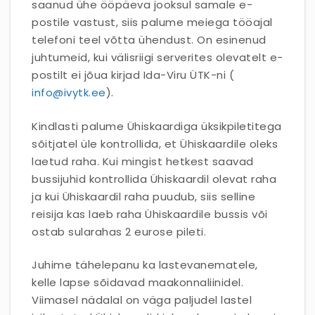
saanud ühe ööpäeva jooksul samale e-
postile vastust, siis palume meiega tööajal
telefoni teel võtta ühendust. On esinenud
juhtumeid, kui välisriigi serverites olevatelt e-
postilt ei jõua kirjad Ida-Viru ÜTK-ni (
info@ivytk.ee
).
Kindlasti palume Ühiskaardiga üksikpiletitega
sõitjatel üle kontrollida, et Ühiskaardile oleks
laetud raha. Kui mingist hetkest saavad
bussijuhid kontrollida Ühiskaardil olevat raha
ja kui Ühiskaardil raha puudub, siis selline
reisija kas laeb raha Ühiskaardile bussis või
ostab sularahas 2 eurose pileti.
Juhime tähelepanu ka lastevanematele,
kelle lapse sõidavad maakonnaliinidel.
Viimasel nädalal on väga paljudel lastel