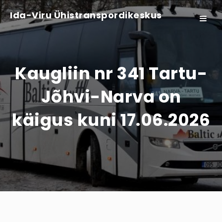
Ida-Viru Ühistranspordikeskus
Toggle
navigat
Kaugliin nr 341 Tartu-
Jõhvi-Narva on
käigus kuni 17.06.2026