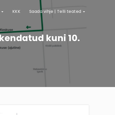
e
KKK
Saada vihje | Telli teated
ikendatud kuni 10.