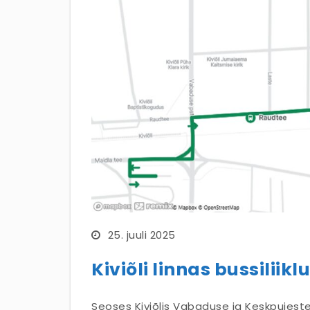
25. juuli 2025
Kiviõli linnas bussilii
Seoses Kiviõlis Vabaduse ja Keskpuieste