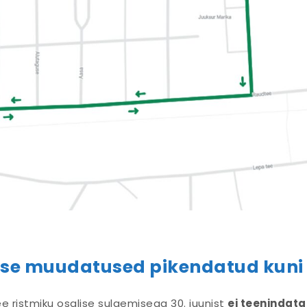
kluse muudatused pikendatud kuni 
e ristmiku osalise sulgemisega 30. juunist
ei teenindata