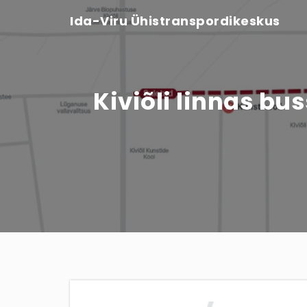
Ida-Viru Ühistranspordikeskus
Kiviõli linnas bu