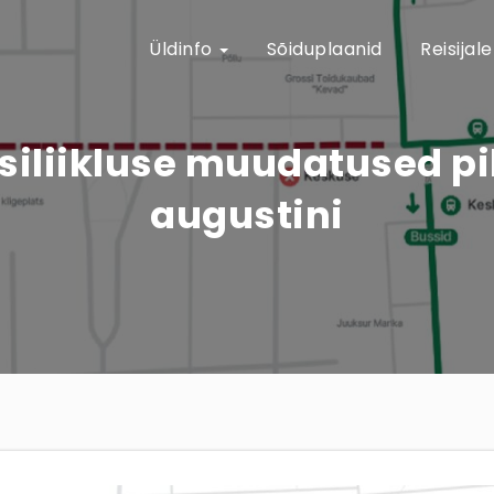
Üldinfo
Sõiduplaanid
Reisijal
ssiliikluse muudatused p
augustini