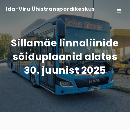
Ida-Viru Ühistranspordikeskus
Toggle
navigat
Sillamäe linnaliinide
sõiduplaanid alates
30. juunist 2025