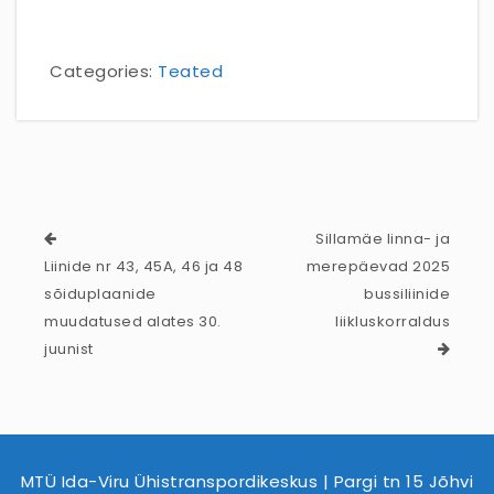
Categories:
Teated
Sillamäe linna- ja
Liinide nr 43, 45A, 46 ja 48
merepäevad 2025
sõiduplaanide
bussiliinide
muudatused alates 30.
liikluskorraldus
juunist
MTÜ Ida-Viru Ühistranspordikeskus | Pargi tn 15 Jõhvi