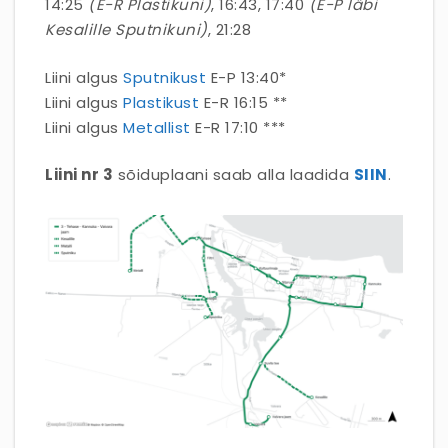
14:25
(E-R Plastikuni)
, 16:43, 17:40
(E-P läbi
Kesalille Sputnikuni)
, 21:28
Liini algus
Sputnikust
E-P 13:40*
Liini algus
Plastikust
E-R 16:15 **
Liini algus
Metallist
E-R 17:10 ***
Liini nr 3
sõiduplaani saab alla laadida
SIIN
.