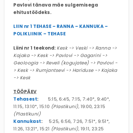
Pavlovi tänava mäe sulgemisega
ehitustöödeks.
LIIN nr 1 TEHASE – RANNA – KANNUKA –
POLIKLIINIK – TEHASE
Liini nr 1 teekond:
Kesk -> Veski -> Ranna ->
Kajaka -> Kesk -> Pavlovi -> Gagarini ->
Geoloogia -> Reveli (kogujatee) -> Pavlovi -
> Kesk -> Rumjantsevi -> Hariduse -> Kajaka
-> Kesk
TÖÖPÄEV
Tehasest
:
5:15, 6:45, 7:15, 7:40*, 9:40*,
11:15, 13:10*, 15:10
(Plastikuni)
, 19:00, 23:15
(Plastikuni)
Kannukast
:
5:25, 6:56, 7:26, 7:51*, 9:51*,
11:26, 13:21*, 15:21
(Plastikuni)
, 19:11, 23:25