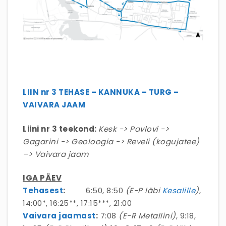
LIIN nr 3 TEHASE – KANNUKA – TURG –
VAIVARA JAAM
Liini nr 3 teekond:
Kesk -> Pavlovi ->
Gagarini -> Geoloogia -> Reveli (kogujatee)
–> Vaivara jaam
IGA PÄEV
Tehasest
:
6:50, 8:50
(E-P läbi
Kesalille
)
,
14:00*, 16:25**, 17:15***, 21:00
Vaivara jaamast
:
7:08
(E-R Metallini)
, 9:18,