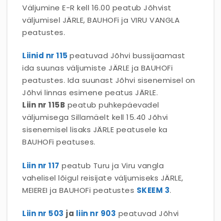
Väljumine E-R kell 16.00 peatub Jõhvist
väljumisel JÄRLE, BAUHOFi ja VIRU VANGLA
peatustes.
Liinid nr 115
peatuvad Jõhvi bussijaamast
ida suunas väljumiste JÄRLE ja BAUHOFi
peatustes. Ida suunast Jõhvi sisenemisel on
Jõhvi linnas esimene peatus JÄRLE.
Liin nr 115B
peatub puhkepäevadel
väljumisega Sillamäelt kell 15.40 Jõhvi
sisenemisel lisaks JÄRLE peatusele ka
BAUHOFi peatuses.
Liin nr 117
peatub Turu ja Viru vangla
vahelisel lõigul reisijate väljumiseks JÄRLE,
MEIEREI ja BAUHOFi peatustes
SKEEM 3
.
Liin nr 503
ja
liin nr 903
peatuvad Jõhvi