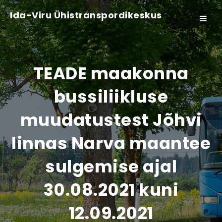
Ida-Viru Ühistranspordikeskus
Toggle
navigat
TEADE maakonna
bussiliikluse
muudatustest Jõhvi
linnas Narva maantee
sulgemise ajal
30.08.2021 kuni
12.09.2021