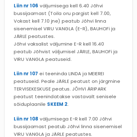
Liin nr 106
väljumisega kell 6.40 Jõhvi
bussijaamast (Toila oru pargist kell 7.00,
Vokast kell 7.10 jne) peatub Jõhvi linna
sisenemisel VIRU VANGLA (E-R), BAUHOFi ja
JÄRLE peatustes.
Jõhvi vaksalist väljumine E-R kell 16.40
peatub Jõhvist väljumisel JÄRLE, BAUHOFi ja
VIRU VANGLA peatuseid.
Liin nr 107
ei teeninda LINDA ja MEIEREI
peatuseid. Peale JÄRLE peatust on järgmine
TERVISEKESKUSE peatus. JÕHVI ÄRIPARK
peatust teenindatakse vastavalt senisele
sõiduplaanile
SKEEM 2
.
Liin nr 108
väljumisega E-R kell 7.00 Jõhvi
bussijaamast peatub Jõhvi linna sisenemisel
VIRU VANGLA ja JÄRLE peatustes.