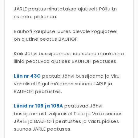
JÄRLE peatus nihutatakse ajutiselt Põllu tn
ristmiku piirkonda.
Bauhofi kaupluse juures olevale kogujateel
on ajutine peatus BAUHOF.
Kõik Jõhvi bussijaamast ida suuna maakonna
liinid peatuvad ajutises BAUHOFi peatuses.
Liin nr 43C
peatub Jõhvi bussijaama ja Viru
vahelisel lõigul mõlemas suunas JÄRLE ja
BAUHOFi peatustes.
Liinid nr 105 ja 105A
peatuvad Jõhvi
bussijaamast väljumisel Toila ja Voka suunas
JÄRLE ja BAUHOFi peatustes ja vastupidises
suunas JÄRLE peatuses.