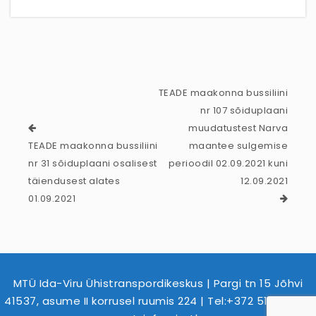
TEADE maakonna bussiliini
nr 107 sõiduplaani
muudatustest Narva
TEADE maakonna bussiliini
maantee sulgemise
nr 31 sõiduplaani osalisest
perioodil 02.09.2021 kuni
täiendusest alates
12.09.2021
01.09.2021
MTÜ Ida-Viru Ühistranspordikeskus | Pargi tn 15 Jõhvi
41537, asume II korrusel ruumis 224 | Tel:+372 516 2479 |