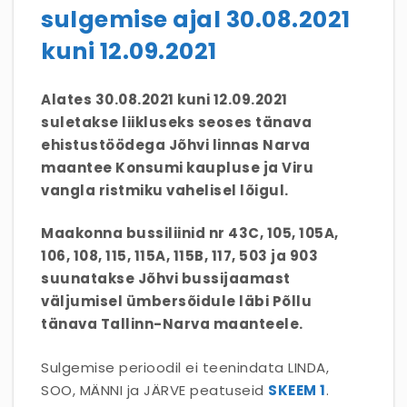
sulgemise ajal 30.08.2021
kuni 12.09.2021
Alates 30.08.2021 kuni 12.09.2021
suletakse liikluseks seoses tänava
ehistustöödega Jõhvi linnas Narva
maantee Konsumi kaupluse ja Viru
vangla ristmiku vahelisel lõigul.
Maakonna bussiliinid nr 43C, 105, 105A,
106, 108, 115, 115A, 115B, 117, 503 ja 903
suunatakse Jõhvi bussijaamast
väljumisel ümbersõidule läbi Põllu
tänava Tallinn-Narva maanteele.
Sulgemise perioodil ei teenindata LINDA,
SOO, MÄNNI ja JÄRVE peatuseid
SKEEM 1
.