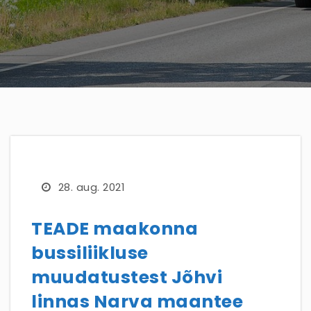
28. aug. 2021
TEADE maakonna
bussiliikluse
muudatustest Jõhvi
linnas Narva maantee