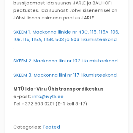
bussijaamast ida suunas JÄRLE ja BAUHOFi
peatustes. Ida suunast Jõhvi sisenemisel on
Jõhvi linnas esimene peatus JÄRLE.
SKEEM 1. Maakonna liinide nr 43C, 115, 115A, 106,
108, 115, 115A, 115B, 503 ja 903 liikumisteekond
.
SKEEM 2. Maakonna liini nr 107 liikumisteekond
.
SKEEM 3. Maakonna liini nr 117 liikumisteekond
.
MTÜ Ida-Viru Ühistranspordikeskus
e-post:
info@ivytk.ee
Tel +372 503 0201 (E-R kell 8-17)
Categories:
Teated