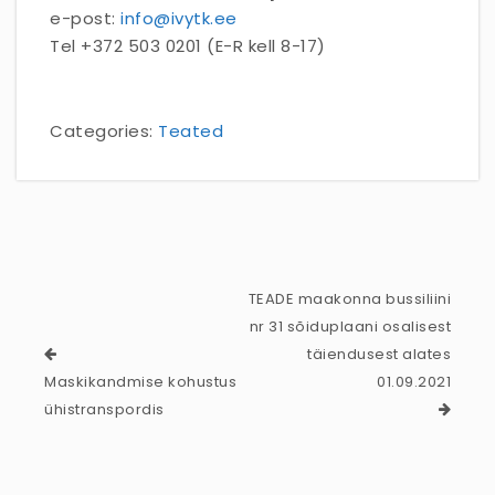
e-post:
info@ivytk.ee
Tel +372 503 0201 (E-R kell 8-17)
Categories:
Teated
TEADE maakonna bussiliini
nr 31 sõiduplaani osalisest
täiendusest alates
Maskikandmise kohustus
01.09.2021
ühistranspordis