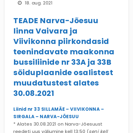
18. aug. 2021
TEADE Narva-Jõesuu
linna Vaivara ja
Viivikonna piirkondasid
teenindavate maakonna
bussiliinide nr 33A ja 33B
sõiduplaanide osalistest
muudatustest alates
30.08.2021
Liinid nr 33 SILLAMÄE – VIIVIKONNA –
SIRGALA – NARVA-JÕESUU
* Alates 30.08.2021 on Narva-Jõesuust
reedeti uus väljumine kell 13:50 (
seni kell