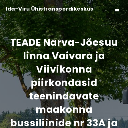
Ida-Viru Ühistranspordikeskus
Toggle
navigat
TEADE Narva-Jõesuu
linna Vaivara ja
Viivikonna
piirkondasid
teenindavate
maakonna
bussiliinide nr 33A ja