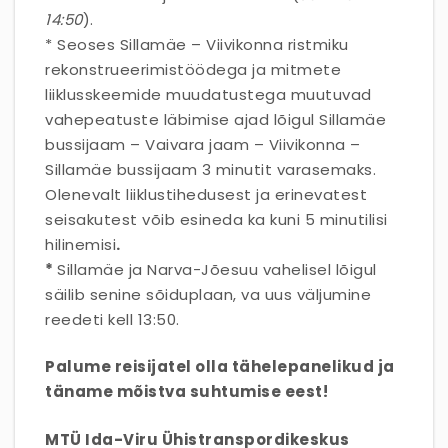
14:50
).
* Seoses Sillamäe – Viivikonna ristmiku
rekonstrueerimistöödega ja mitmete
liiklusskeemide muudatustega muutuvad
vahepeatuste läbimise ajad lõigul Sillamäe
bussijaam – Vaivara jaam – Viivikonna –
Sillamäe bussijaam 3 minutit varasemaks.
Olenevalt liiklustihedusest ja erinevatest
seisakutest võib esineda ka kuni 5 minutilisi
hilinemisi
.
*
Sillamäe ja Narva-Jõesuu vahelisel lõigul
säilib senine sõiduplaan, va uus väljumine
reedeti kell 13:50.
Palume reisijatel olla tähelepanelikud ja
täname mõistva suhtumise eest!
MTÜ Ida-Viru Ühistranspordikeskus