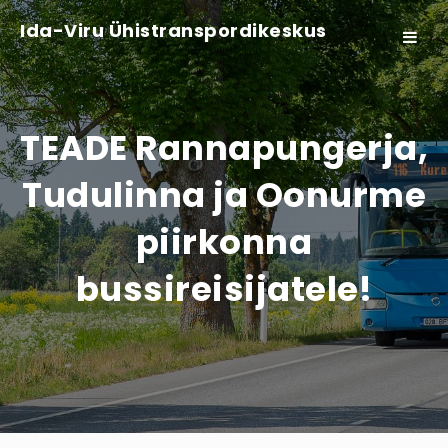
Ida-Viru Ühistranspordikeskus
Toggle
navigat
TEADE Rannapungerja,
Tudulinna ja Oonurme
piirkonna
bussireisijatele!