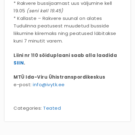
* Rakvere bussijaamast uus väljumine kell
19.05
(seni kell 19.45)
* Kallaste – Rakvere suunal on alates
Tudulinna peatusest muudetud busside
liikumine kiiremaks ning peatused läbitakse
kuni 7 minutit varem.
Liini nr 110 sõiduplaani saab alla laadida
SIIN
.
MTÜ Ida-Viru Ühistranspordikeskus
e-post:
info@ivytk.ee
Categories:
Teated