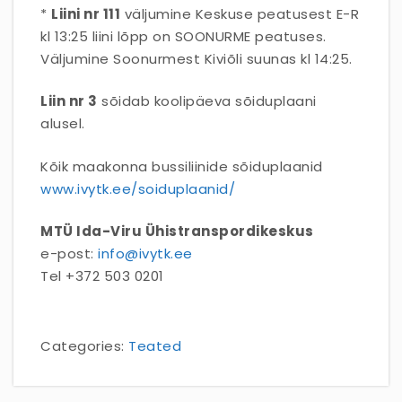
*
Liini nr 111
väljumine Keskuse peatusest E-R
kl 13:25 liini lõpp on SOONURME peatuses.
Väljumine Soonurmest Kiviõli suunas kl 14:25.
Liin nr 3
sõidab koolipäeva sõiduplaani
alusel.
Kõik maakonna bussiliinide sõiduplaanid
www.ivytk.ee/soiduplaanid/
MTÜ Ida-Viru Ühistranspordikeskus
e-post:
info@ivytk.ee
Tel +372 503 0201
Categories:
Teated