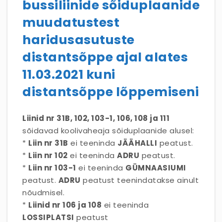
bussiliinide sõiduplaanide
muudatustest
haridusasutuste
distantsõppe ajal alates
11.03.2021 kuni
distantsõppe lõppemiseni
Liinid nr 31B, 102, 103-1, 106, 108 ja 111
sõidavad koolivaheaja sõiduplaanide alusel:
*
Liin nr 31B
ei teeninda
JÄÄHALLI
peatust.
*
Liin nr 102
ei teeninda
ADRU
peatust.
*
Liin nr 103-1
ei teeninda
GÜMNAASIUMI
peatust.
ADRU
peatust teenindatakse ainult
nõudmisel.
*
Liinid nr 106 ja 108
ei teeninda
LOSSIPLATSI
peatust