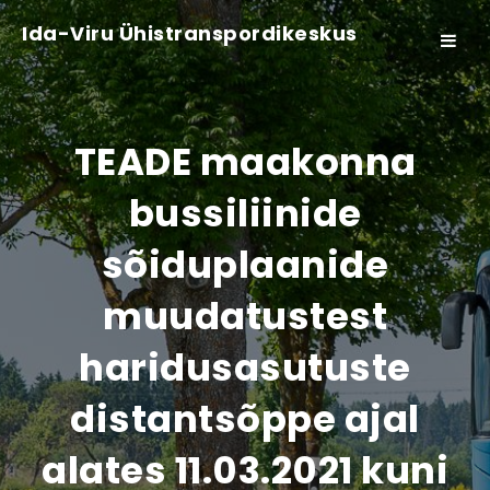
Ida-Viru Ühistranspordikeskus
Toggle
navigat
TEADE maakonna
bussiliinide
sõiduplaanide
muudatustest
haridusasutuste
distantsõppe ajal
alates 11.03.2021 kuni