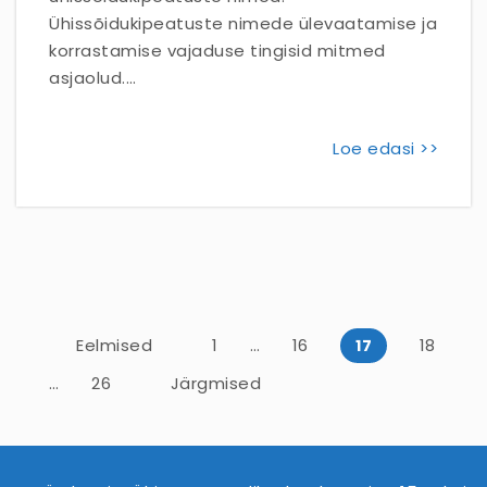
Ühissõidukipeatuste nimede ülevaatamise ja
korrastamise vajaduse tingisid mitmed
asjaolud.…
Loe edasi >>
Posts pagination
Eelmised
1
…
16
18
17
…
26
Järgmised