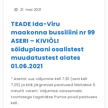
21. mai 2021
TEADE Ida-Viru
maakonna bussiliini nr 99
ASERI – KIVIÕLI
sõiduplaani osalistest
muudatustest alates
01.06.2021
* Aserist uus väljumine kell 7:20 (seni kell
7:25) ja kõik järgnevad peatused läbitakse 5
minutit varem. Väljumise varasemaks
toomisega tagatakse Purtse pood peatuses
kell…