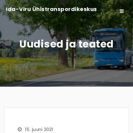
Ida-Viru Ühistranspordikeskus
Toggle
navigat
Uudised ja teated
15. juuni 2021