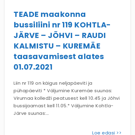
TEADE maakonna
bussiliini nr 119 KOHTLA-
JÄRVE – JÕHVI – RAUDI
KALMISTU – KUREMÄE
taasavamisest alates
01.07.2021
Liin nr 119 on käigus neljapäeviti ja
pühapäeviti * Väljumine Kuremäe suunas:
Virumaa kolledži peatusest kell 10.45 ja Jõhvi
bussijaamast kell 11.05.* Väljumine Kohtla-
Järve suunas:…
Loe edasi >>