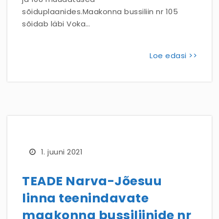
sõiduplaanides.Maakonna bussiliin nr 105
sõidab läbi Voka…
Loe edasi >>
1. juuni 2021
TEADE Narva-Jõesuu
linna teenindavate
maakonna bussiliinide nr